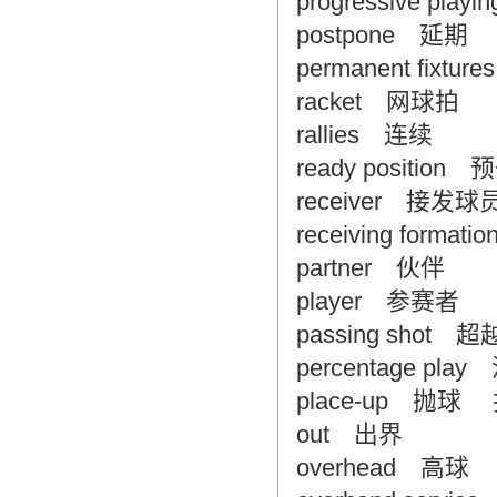
progressive pl
postpone 延期
permanent fix
racket 网球拍
rallies 连续
ready position
receiver 接发球
receiving for
partner 伙伴
player 参赛者
passing shot 
percentage pl
place-up 抛球
out 出界
overhead 高球