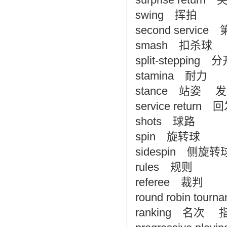
swing 挥拍
second serv
smash 扣杀球
split-steppin
stamina 耐力
stance 站姿 
service return
shots 球路
spin 旋转球
sidespin 侧
rules 规则
referee 裁判
round robin tou
ranking 名次