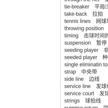
tie-breaker 
take-back 拉拍
tennis lines 
throwing posi
timing 击球
suspension 暂停
seeding playe
seeded player
single elimina
strap 中央带
side line 边线
service line 发
service cour
strings 球拍线
surprise retur