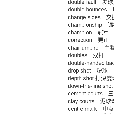
double fault 
double boun
change sides 
championship 
champion 冠军
correction 更正
chair-umpire 
doubles 双打
double-handed
drop shot 短球
depth shot 打深
down-the-line
cement court
clay courts 泥
centre mark 中点