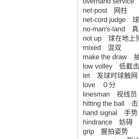
overhand ser
net-post 网柱
net-cord judg
no-man's-land
not up 球在
mixed 混双
make the dra
low volley 低截
let 发球时球触网
love ０分
linesman 
hitting the ball 
hand signal 手势
hindrance 妨碍
grip 握拍姿势