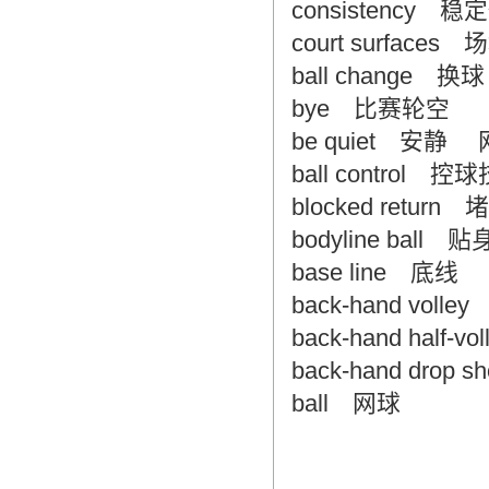
consistency 稳
court surfac
ball change 换球
bye 比赛轮空
be quiet 安静
ball control 控
blocked retur
bodyline ball 
base line 底
back-hand vol
back-hand half
back-hand dro
ball 网球