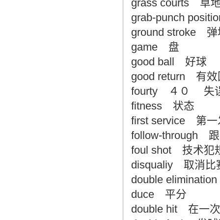
grass courts 
grab-punch pos
ground stroke
game 盘
good ball 好球
good return 
fourty ４０ 失
fitness 状态
first service 
follow-throug
foul shot 技
disqualiy 取消
double elimin
duce 平分
double hit