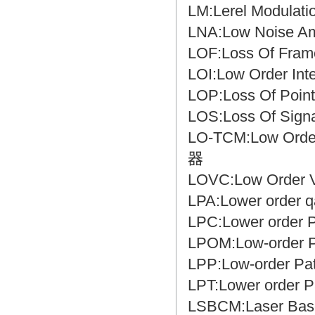
LM:Lerel Modul
LNA:Low Noise 
LOF:Loss Of Fr
LOI:Low Order I
LOP:Loss Of Po
LOS:Loss Of Si
LO-TCM:Low Or
器
LOVC:Low Order 
LPA:Lower orde
LPC:Lower orde
LPOM:Low-orde
LPP:Low-order 
LPT:Lower orde
LSBCM:Laser Ba