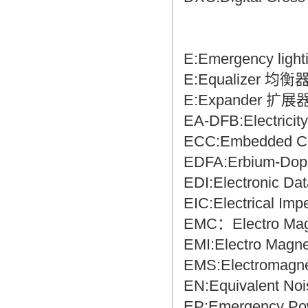
的认可和推崇，翻译质量更有保障，无
愧于翻译家的称号！
E:Emergency li
E:Equalizer 均衡
E:Expander 扩展
EA-DFB:Electric
ECC:Embedded 
EDFA:Erbium-Do
EDI:Electronic 
EIC:Electrical I
EMC：Electro Ma
EMI:Electro Magn
EMS:Electromagn
EN:Equivalent 
EP:Emergency 