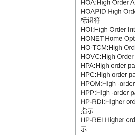
HOA:High Orde
HOAPID:High Or
标识符
HOI:High Order 
HONET:Home O
HO-TCM:High O
HOVC:High Order 
HPA:High order 
HPC:High order
HPOM:High -or
HPP:High -order
HP-RDI:Higher o
指示
HP-REI:Higher 
示