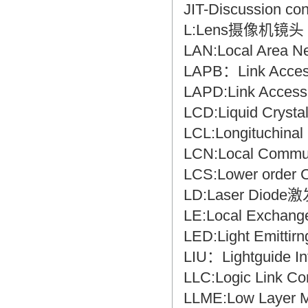
JIT-Discussion 
L:Lens摄像机
LAN:Local Area 
LAPB：Link Acce
LAPD:Link Acce
LCD:Liquid Crys
LCL:Longituchin
LCN:Local Comm
LCS:Lower orde
LD:Laser Diod
LE:Local Exch
LED:Light Emitt
LIU：Lightguide 
LLC:Logic Link
LLME:Low Layer