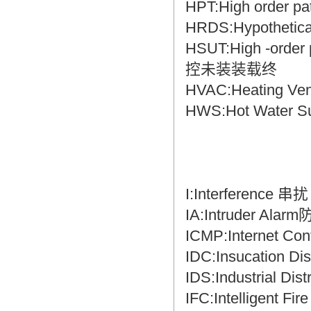
HPT:High order
HRDS:Hypothetic
HSUT:High -orde
控未装装载终
HVAC:Heating Ven
HWS:Hot Water
I:Interference 串扰
IA:Intruder Ala
ICMP:Internet C
IDC:Insucation
IDS:Industrial D
IFC:Intelligent 