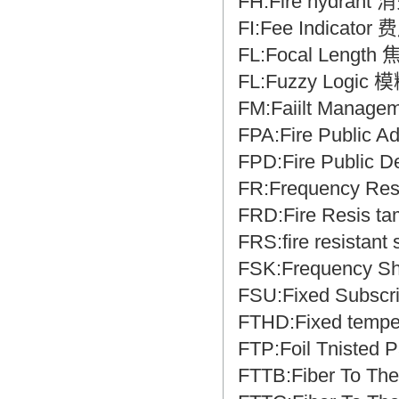
FH:Fire hydrant
FI:Fee Indicat
FL:Focal Length
FL:Fuzzy Logic
FM:Faiilt Mana
FPA:Fire Publi
FPD:Fire Public
FR:Frequency R
FRD:Fire Resis 
FRS:fire resista
FSK:Frequency S
FSU:Fixed Subs
FTHD:Fixed temp
FTP:Foil Tnist
FTTB:Fiber To T