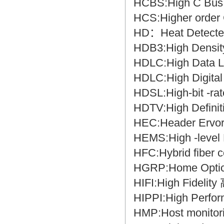
HCBS:High C B
HCS:Higher orde
HD：Heat Detec
HDB3:High Densi
HDLC:High Dat
HDLC:High Digi
HDSL:High-bit -
HDTV:High Defin
HEC:Header Er
HEMS:High -lev
HFC:Hybrid fi
HGRP:Home Opt
HIFI:High Fidel
HIPPI:High Perf
HMP:Host monit