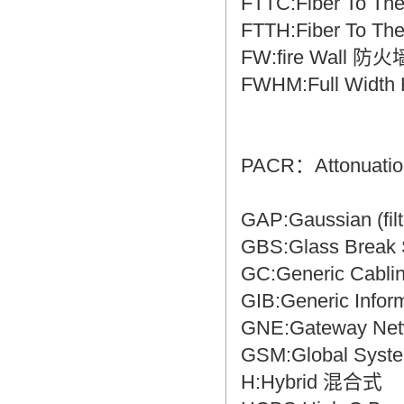
FTTC:Fiber To 
FTTH:Fiber To 
FW:fire Wall 防火
FWHM:Full Wid
PACR：Attonuati
GAP:Gaussian (f
GBS:Glass Bre
GC:Generic Cab
GIB:Generic Inf
GNE:Gateway Ne
GSM:Global Sys
H:Hybrid 混合式