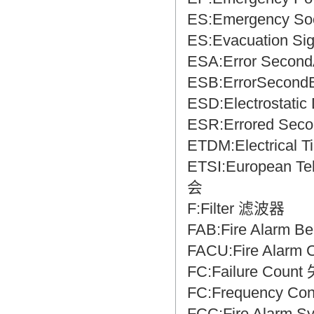
ES:Emergency 
ES:Evacuation 
ESA:Error Sec
ESB:ErrorSec
ESD:Electrostat
ESR:Errored Se
ETDM:Electrical 
ETSI:European T
会
F:Filter 滤波器
FAB:Fire Alarm 
FACU:Fire Alar
FC:Failure Cou
FC:Frequency C
FCC:Fire Alar