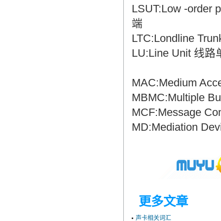
LSUT:Low -orde
端
LTC:Londline T
LU:Line Unit 线
MAC:Medium Acc
MBMC:Multiple 
MCF:Message C
MD:Mediation D
更多文章
声卡相关词汇