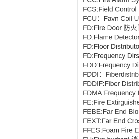
FCS:Field Contr
FCU：Favn Coil
FD:Fire Door 防
FD:Flame Dete
FD:Floor Distributo
FD:Frequency Di
FDD:Frequency D
FDDI：Fiberdist
FDDIF:Fiber Dis
FDMA:Frequency 
FE:Fire Extirgu
FEBE:Far End B
FEXT:Far End C
FFES:Foam Fire