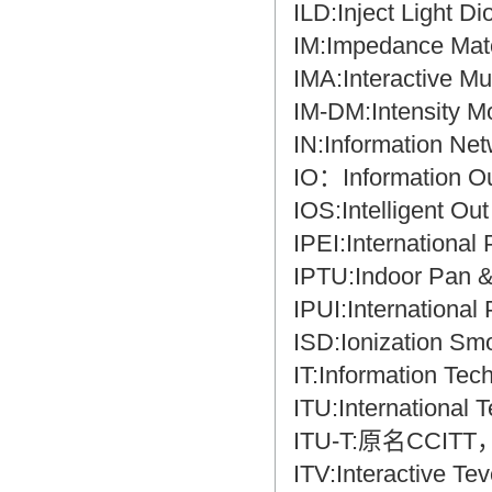
ILD:Inject Lig
IM:Impedance M
IMA:Interactive
IM-DM:Intensity
IN:Information N
IO：Information
IOS:Intelligent 
IPEI:Internati
IPTU:Indoor Pa
IPUI:Internatio
ISD:Ionization
IT:Information 
ITU:Internation
ITU-T:原名CC
ITV:Interactive