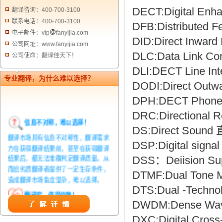
DECT:Digital E
翻译咨询：400-700-3100
联系电话：400-700-3100
DFB:Distributed
电子邮件：vip
fanyijia.com
DID:Direct I
公司网址：www.fanyijia.com
DLC:Data Link C
公司使命：翻译佳天下！
DLI:DECT Line Int
专业翻译，为什么难以选择？
DODI:Direct Out
DPH:DECT Phon
DRC:Directional
信息不对称，难以选择！
DS:Direct Soun
翻译市场具有信息不对称性，翻译需求
DSP:Digital sig
方在获得翻译结果前，甚至在获得翻译
结果后，都无法准确判定翻译质量。从
DSS：Deiision 
而给劣质翻译者提供了一定生存条件，
DTMF:Dual Tone 
造成翻译市场鱼龙混杂，难以选择。
DTS:Dual -Tech
翻译家，值得信赖！
DWDM:Dense Wave
翻译家是经过时间考验和市场选择的优
秀翻译供应商，其翻译品质得到了客户
DXC:Digital Cr