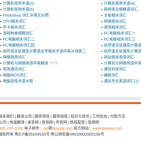
计算机常用术语(3)
计算机常用术语(4)
计算机常用术语(5)
网络常见缩略语词汇
Photoshop 词汇中英文对照
主板相关词汇
CPU相关词汇
网络相关词汇
声卡相关词汇
游戏相关词汇
游戏种类缩略词汇
PC电脑相关词汇一
PC电脑相关词汇二
PC电脑相关词汇三
PC电脑相关词汇四
自然语言处理及计算
自然语言处理及计算语言学相关术语中英对译表二
自然语言处理及计算
网络常用词汇
网站相关用语词汇
计算机与网络用语中英翻译（一）
计算机与网络用语中
常用通讯词汇
通信科技词汇
电脑BIOS词汇
编程词汇
电脑游戏术语大观
通信专业英语词汇(1)
联系我们
|
翻译公司
|
服务项目
|
服务指南
|
知识与资讯
|
工作机会
|
付款方式
公司
|
地道翻译
|
录音网
|
音效网
|
声音网
|
悦耳配音
|
音频网
400-700-3100
电子邮件：
vip
fanyijia.com
官方网站：
www.fanyijia.com
 版权所有
粤ICP备05049535号
粤公网安备44030002005106号