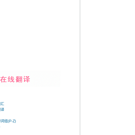
词汇
翻译
组(P-Z)
译