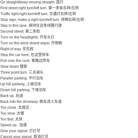
Go straight/keep moving straight. 直行
First street right turn/left turn. 第一条街右转/左转
Traffic light right turn/left turn. 交通灯右转/左转
Stop sign, make a right turn/left turn. 停牌右转/左转
Stay in this lane. 保持在这条线路行驶
Second street. 第二条街
Turn on the headlights. 开车头灯
Turn on the wind shield wiper. 开雨刷
Right of way. 优先权
Stop the car here. 在这里停车
Pull over the curb. 靠路边停车
Slow down 慢驶
Three point turn. 三点调头
Parallel parking. 平行泊车
Up hill parking. 上坡泊车
Down hill parking. 下坡泊车
Back up. 后退
Back into the driveway. 倒车进入车道
Too close. 太接近
Too slow. 太慢
Too fast. 太快
Speed up . 加速
Give your signal. 打灯号
Cancel your signal. 取消灯号