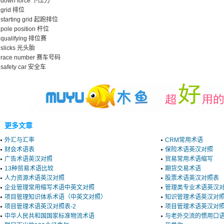
down force 下压力
grid 排位
starting grid 起跑排位
pole position 杆位
qualifying 排位赛
slicks 光头胎
race number 赛车号码
safety car 安全车
更多文章
外汇与汇率
CRM常用术语
财会术语表
保险术语英汉对照
广告术语英汉对照
贸易常用术语缩写
13种贸易术语比较
期货交易术语
人力资源术语英汉对照
股票术语英汉对照表
企业管理常用缩写术语中英文对照
管理类专业术语英汉
项目管理知识体系术语（中英文对照）
知识管理术语英汉对
项目管理术语英汉对照表-2
项目管理术语英汉对照
中华人民共和国国家标准物流术语
与老外交流的惯用口