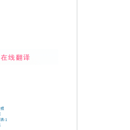
对照
照
表-1
语