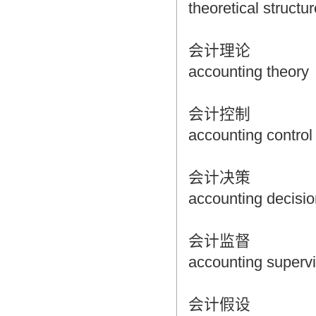
theoretical structu
会计理论
accounting theory
会计控制
accounting control
会计决策
accounting decisi
会计监督
accounting supervi
会计假设