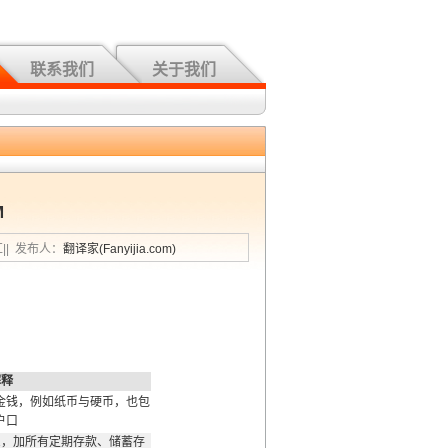
联系我们
关于我们
M
汇|| 发布人：
翻译家(Fanyijia.com)
解释
金钱，例如纸币与硬币，也包
户口
1，加所有定期存款、储蓄存