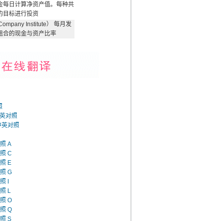
金每日计算净资产值。每种共
的目标进行投资
mpany Institute） 每月发
组合的现金与资产比率
照
中英对照
语中英对照
照 A
照 C
照 E
照 G
照 I
照 L
照 O
照 Q
照 S