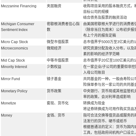
Mezzanine Financing
夹层融资
收购项目采用的股本融资方式，
目标公司的规模
结合债务及股票的融资活动
Michigan Consumer
密歇根消费者信心指
由美国密歇根大学进行的消费者
Sentiment Index
数
（除非当日为周末）公布初步报
布上个月的报告定稿
Micro Cap Stock
微型市值股票
总市值界乎5000万至3亿美元的
Microeconomics
微观经济
研究资源分配及收入分布，以及
素的影响的经济学范畴
Mid Cap Stock
中等市值股票
总市值界乎20亿至100亿美元的
Minority Interest
少数权益
在一家企业/子公司的重要但非
入母公司账目
Mirror Fund
镜子基金
共同基金的一种，一般由寿险公
险保单参与另一家公司的共同基
Monetary Policy
货币政策
中央银行、货币局或其他监管机
率的政策，会对利率造成影响
Monetize
套现、货币化
转换成为现金
将证券转换成为可用作购买货品
Money
金钱、货币
指可合法交换等值货品或服务的
法发行的货币、硬币或纸币
根据普通法的定义：货币为国内
工具，包括政府间机构户口设立