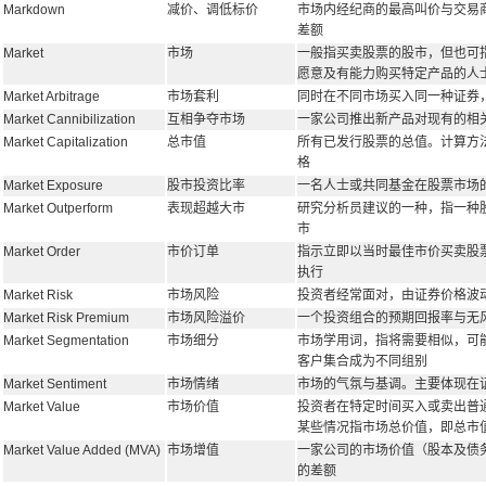
Markdown
减价、调低标价
市场内经纪商的最高叫价与交易
差额
Market
市场
一般指买卖股票的股市，但也可
愿意及有能力购买特定产品的人
Market Arbitrage
市场套利
同时在不同市场买入同一种证券
Market Cannibilization
互相争夺市场
一家公司推出新产品对现有的相
Market Capitalization
总市值
所有已发行股票的总值。计算方
格
Market Exposure
股市投资比率
一名人士或共同基金在股票市场
Market Outperform
表现超越大市
研究分析员建议的一种，指一种
市
Market Order
市价订单
指示立即以当时最佳市价买卖股
执行
Market Risk
市场风险
投资者经常面对，由证券价格波
Market Risk Premium
市场风险溢价
一个投资组合的预期回报率与无
Market Segmentation
市场细分
市场学用词，指将需要相似，可
客户集合成为不同组别
Market Sentiment
市场情绪
市场的气氛与基调。主要体现在
Market Value
市场价值
投资者在特定时间买入或卖出普
某些情况指市场总价值，即总市
Market Value Added (MVA)
市场增值
一家公司的市场价值（股本及债
的差额