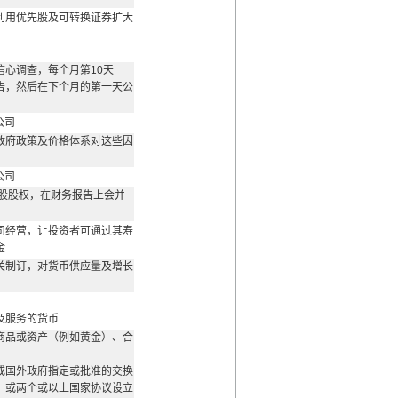
利用优先股及可转换证券扩大
信心调查，每个月第10天
告，然后在下个月的第一天公
公司
政府政策及价格体系对这些因
公司
控股股权，在财务报告上会并
司经营，让投资者可通过其寿
金
关制订，对货币供应量及增长
及服务的货币
商品或资产（例如黄金）、合
或国外政府指定或批准的交换
，或两个或以上国家协议设立