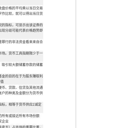
收盘价格的平均乘以当日交易
字作比较，就可以得出当日货
况的指标，可显示出该证券的
出现分歧可能代表价格趋势即
重罪行的非法资金看来来自合
市场。货币工具指期限少于一
，吸引较大额储蓄存款的储蓄
基金的目的在于为股东赚取利
产值
硬币、贷款、信贷及其他流通
账户的种类及金额分为货币供
指标，相等于货币供应2减定
的所有或接近所有市场份额
家企业
非卖方）占市场的重要比重，