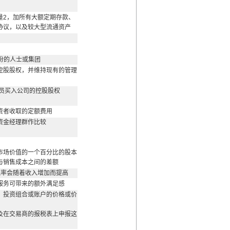
量2，加所有大额定期存款、
协议，以及较大型流通资产
份的人士或集团
控股股权，并维持现有的管理
人员买入公司的控股股权
资者收取的定额费用
资金经理群作比较
市场价值的一个百分比的股本
与销售成本之间的差额
税率会随着收入增加而提高
服务可带来的额外满足感
、投资组合或账户的价格或价
及在交易商的报税表上申报这