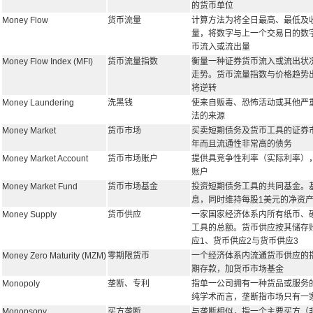
的货币单位
Money Flow
货币流量
计算方法为将全日最高、最低及
量，将数字与上一个交易日的数
币流入或流出量
Money Flow Index (MFI)
货币流量指数
衡量一种证券货币流入或流出状
走势。货币流量指数与价格趋势
将逆转
Money Laundering
洗黑钱
使来自贩毒、恐怖活动或其他严
法的来源
Money Market
货币市场
买卖短期债务及货币工具的证券
年而且流通性非常高的债务
Money Market Account
货币市场账户
提供具竞争性利率（实际利率）
账户
Money Market Fund
货币市场基金
投资短期债务工具的共同基金。
息，同时维持每股1美元的净资
Money Supply
货币供应
一家国家经济体系内所有纸币、
工具的总额。货币供应按其储存
应1、货币供应2与货币供应3
Money Zero Maturity (MZM)
零期限货币
一个经济体系内流通货币供应的
期存款，加货币市场基金
Monopoly
垄断、专利
指单一公司拥有一种货品或服务
纯学术而言，垄断指市场只有一
Monopsony
买方垄断
与垄断相似，指一个主要买方（