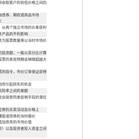
商收取客户的较低价格之间的
指债券、期权或商品市场
士
，从两个独立市场的价差获利
关产品的不利影响
法为股票数量乘以当时市场价
的投资额，一般以百分比计算
股票的表现预期会稍微超越大
票的指令，市价订单保证获得
动而引起损失的机会
风险率之间的差额
能会接受同类促销手段的潜在
证券的买卖活动及价格上
通股或债券的当时报价
值加债务的市场价值
务）以及投资者投入资金之间