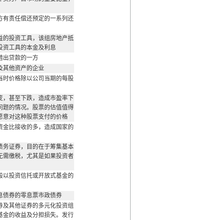
方有责任偿还预定的一系列还
益的投资工具，该组房地产抵
投资工具的本金及利息
借出贷款的一方
及其他资产的企业
当时价格除以公司当期的每股
变，甚至下跌，造成市盈率下
问题的情况。股票的估值值得
愿意对这种股票支付的价格
资金比接收的多，造成国家的
债务证券，目的在于筹集基本
无需缴税，尤其是如果投资者
般以投资信托或开放式基金的
息债券的零息票市政债券
券及其他证券的多元化投资组
基金的收益及分担损失。发行