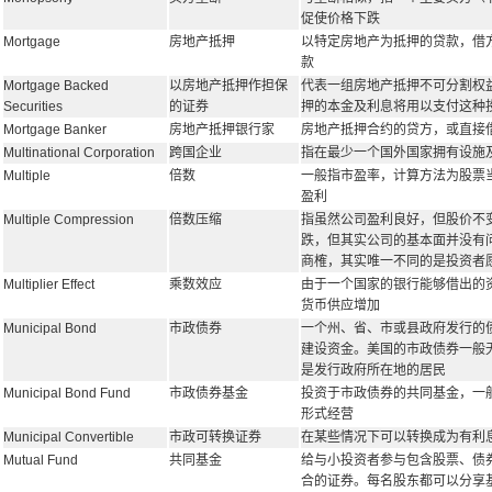
促使价格下跌
Mortgage
房地产抵押
以特定房地产为抵押的贷款，借
款
Mortgage Backed
以房地产抵押作担保
代表一组房地产抵押不可分割权
Securities
的证券
押的本金及利息将用以支付这种
Mortgage Banker
房地产抵押银行家
房地产抵押合约的贷方，或直接
Multinational Corporation
跨国企业
指在最少一个国外国家拥有设施
Multiple
倍数
一般指市盈率，计算方法为股票
盈利
Multiple Compression
倍数压缩
指虽然公司盈利良好，但股价不
跌，但其实公司的基本面并没有
商榷，其实唯一不同的是投资者
Multiplier Effect
乘数效应
由于一个国家的银行能够借出的
货币供应增加
Municipal Bond
市政债券
一个州、省、市或县政府发行的
建设资金。美国的市政债券一般
是发行政府所在地的居民
Municipal Bond Fund
市政债券基金
投资于市政债券的共同基金，一
形式经营
Municipal Convertible
市政可转换证券
在某些情况下可以转换成为有利
Mutual Fund
共同基金
给与小投资者参与包含股票、债
合的证券。每名股东都可以分享