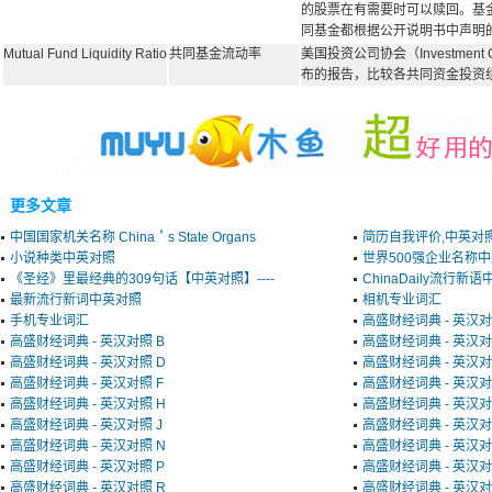
的股票在有需要时可以赎回。基
同基金都根据公开说明书中声明
Mutual Fund Liquidity Ratio
共同基金流动率
美国投资公司协会（Investment Co
布的报告，比较各共同资金投资
更多文章
中国国家机关名称 China＇s State Organs
简历自我评价,中英对
小说种类中英对照
世界500强企业名称
《圣经》里最经典的309句话【中英对照】----
ChinaDaily流行新
最新流行新词中英对照
相机专业词汇
手机专业词汇
高盛财经词典 - 英汉对
高盛财经词典 - 英汉对照 B
高盛财经词典 - 英汉对
高盛财经词典 - 英汉对照 D
高盛财经词典 - 英汉对
高盛财经词典 - 英汉对照 F
高盛财经词典 - 英汉对
高盛财经词典 - 英汉对照 H
高盛财经词典 - 英汉对
高盛财经词典 - 英汉对照 J
高盛财经词典 - 英汉对
高盛财经词典 - 英汉对照 N
高盛财经词典 - 英汉对
高盛财经词典 - 英汉对照 P
高盛财经词典 - 英汉对
高盛财经词典 - 英汉对照 R
高盛财经词典 - 英汉对