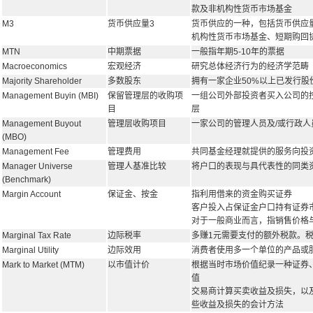
款及非机构性货币市场基金
M3
货币供应量3
货币供应的一种，包括货币供应
机构性货币市场基金、短期购回
MTN
中期票据
一般指年期5-10年的票据
Macroeconomics
宏观经济
研究总体经济行为的经济学范畴
Majority Shareholder
多数股东
拥有一家企业50%以上已发行股
Management Buyin (MBI)
保留管理层的收购项
一组公司外部投资者买入公司的
目
层
Management Buyout
管理层收购项目
一家公司的管理人员及/或行政
(MBO)
Management Fee
管理费用
共同基金经理就提供的服务向投
Manager Universe
管理人基准比较
将户口的表现与具代表性的同类
(Benchmark)
Margin Account
保证金、按金
指利用借来的资金购买证券
客户投入占保证金户口持有证券
对于一般商业而言，指销售价格
Marginal Tax Rate
边际税率
多赚1元需要支付的额外税款。
Marginal Utility
边际效用
消费者使用多一个单位的产品或
Mark to Market (MTM)
以市值计价
根据当时市场价值纪录一种证券
值
交易商计算买卖收益及损失，以
些收益及损失的会计方法