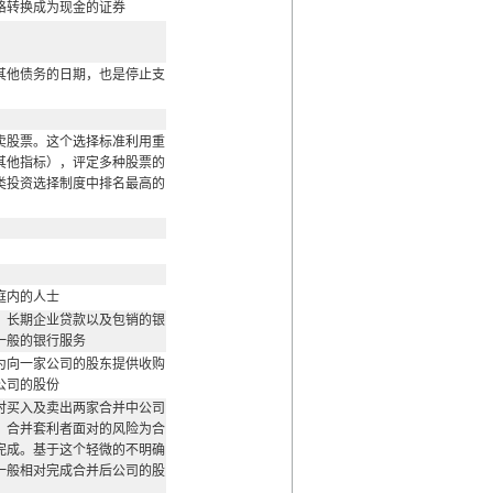
格转换成为现金的证券
其他债务的日期，也是停止支
卖股票。这个选择标准利用重
其他指标），评定多种股票的
类投资选择制度中排名最高的
庭内的人士
、长期企业贷款以及包销的银
一般的银行服务
为向一家公司的股东提供收购
公司的股份
时买入及卖出两家合并中公司
。合并套利者面对的风险为合
完成。基于这个轻微的不明确
一般相对完成合并后公司的股