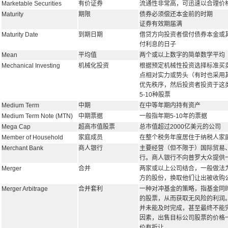
Marketable Securities
有价证券
流通性非常高，可迅速以合理价
Maturity
期限
债券必须偿还本金前的时期
证券有效期届满
Maturity Date
到期日期
借贷方向投资者偿付债券本金或
付利息的日子
Mean
平均值
两个或以上数字的简单数学平均
Mechanical Investing
机械化投资
根据预定机械性投资选择标准买
点相对实力或势头（有时也采用
优先秩序，然后投资者投资于这
5-10种股票
Medium Term
中期
在中等年期内持有资产
Medium Term Note (MTN)
中期票据
一般指年期5-10年的票据
Mega Cap
超高市值股票
总市值超过2000亿美元的公司
Member of Household
家庭成员
在整个税务年度居住于纳税人家
Merchant Bank
商人银行
主要经营（但不限于）国际贸易
行。商人银行不向普罗大众提供
Merger
合并
两家或以上公司结合，一般做法
方的股份，换取他们让出被收购
Merger Arbitrage
合并套利
一种对冲基金的策略，指基金同
的股票，从而获取无风险的利润
并未能及时完成，甚至最终不能
因素，出售目标公司股票的价格
价有折让