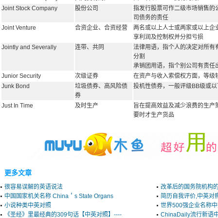
Joint Stock Company
股份公司
指发行股票可作二级市场销售的
司债务的责任
Joint Venture
合资企业、合资经营
两名或以上人士或两家或以上企
享利润及控制权并分担亏损
Jointly and Severally
连带、共同
法律用语，指个人的决定对所有
分割
承销团用语，指个别公司有责任
Junior Security
次级证券
在资产与收入索偿权方面，等级
Junk Bond
垃圾债券、高风险债
投机性债券，一般评级BB级或
券
Just In Time
及时生产
旨在提高效益及减少浪费的生产
要时才生产货品
更多文章
很容易误解的英语说法
改革后的国务院机构
中国国家机关名称 China＇s State Organs
简历自我评价,中英对
小说种类中英对照
世界500强企业名称
《圣经》里最经典的309句话【中英对照】----
ChinaDaily流行新