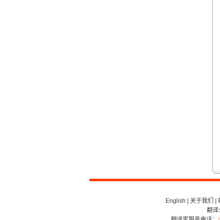
翻译家，值得信赖！
翻译家是经过时间考验和市场选择的优
秀翻译供应商，其翻译品质得到了客户
的认可和推崇，翻译质量更有保障，无
愧于翻译家的称号！
English
|
关于我们
|
翻译
翻译家服务电话：