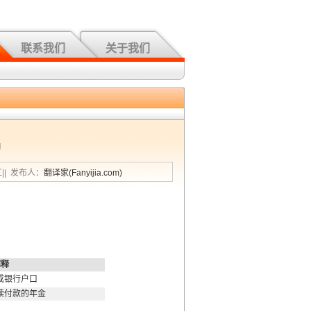
联系我们
关于我们
J
汇|| 发布人：
翻译家(Fanyijia.com)
解释
或银行户口
续付款的年金