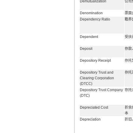
Demutualization
公司
Denomination
票面
Dependency Ratio
瞻养
Dependent
受扶
Deposit
存款
Depository Receipt
存托
Depository Trust and
存托
Clearing Corporation
(DTCC)
Depository Trust Company
存托
(DTC)
Depreciated Cost
折余
本
Depreciation
折旧