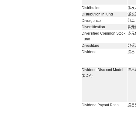
Distribution
派发
Distribution in Kind
派发
Divergence
偏离
Diversification
多元
Diversified Common Stock
多元
Fund
Divestiture
分拆
Dividend
股息
Dividend Discount Model
股息
(DDM)
Dividend Payout Ratio
股息