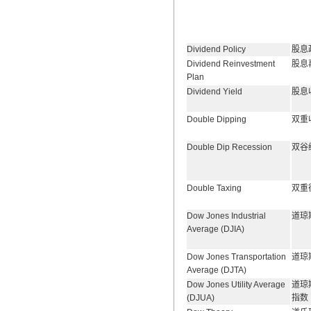
Dividend Policy
股息
Dividend Reinvestment
股息
Plan
Dividend Yield
股息
Double Dipping
双重
Double Dip Recession
双谷
Double Taxing
双重
Dow Jones Industrial
道琼
Average (DJIA)
Dow Jones Transportation
道琼
Average (DJTA)
Dow Jones Utility Average
道琼
(DJUA)
指数