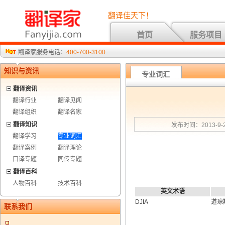
翻译佳天下！
首页
服务项目
翻译家服务电话：
400-700-3100
知识与资讯
专业词汇
翻译资讯
翻译行业
翻译见闻
翻译组织
翻译名家
翻译知识
发布时间：2013-9-2
翻译学习
专业词汇
翻译案例
翻译理论
口译专题
同传专题
翻译百科
人物百科
技术百科
英文术语
DJIA
道琼
联系我们