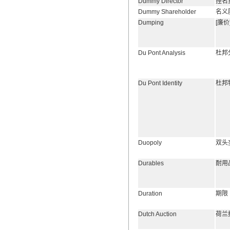
Dummy Director
挂名
Dummy Shareholder
名义
Dumping
[廉价
Du Pont Analysis
杜邦
Du Pont Identity
杜邦
Duopoly
双头
Durables
耐用
Duration
期限
Dutch Auction
荷兰