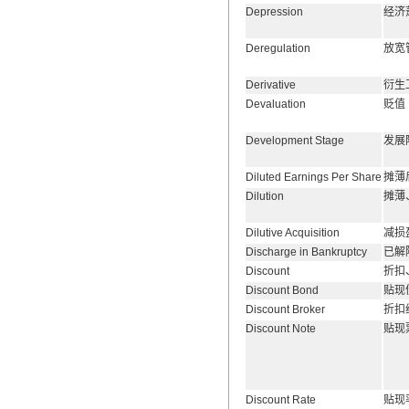
Depression
经济
Deregulation
放宽
Derivative
衍生
Devaluation
贬值
Development Stage
发展
Diluted Earnings Per Share
摊薄
Dilution
摊薄
Dilutive Acquisition
减损
Discharge in Bankruptcy
已解
Discount
折扣
Discount Bond
贴现
Discount Broker
折扣
Discount Note
贴现
Discount Rate
贴现