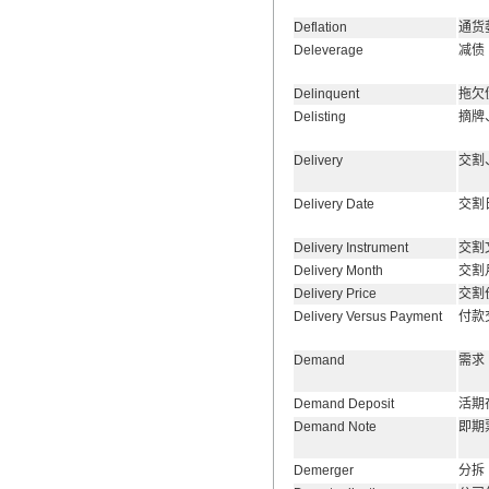
Deflation
通货
Deleverage
减债
Delinquent
拖欠
Delisting
摘牌
Delivery
交割
Delivery Date
交割
Delivery Instrument
交割
Delivery Month
交割
Delivery Price
交割
Delivery Versus Payment
付款
Demand
需求
Demand Deposit
活期
Demand Note
即期
Demerger
分拆