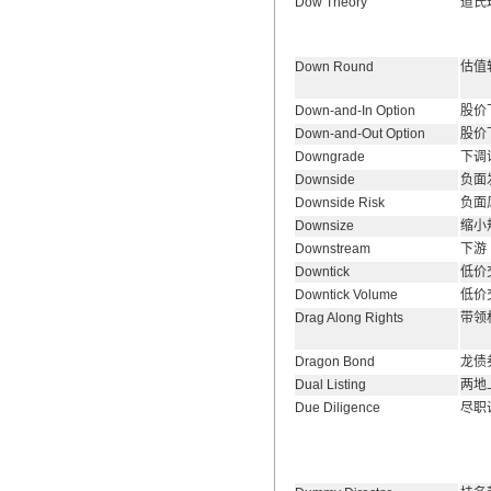
Dow Theory
道氏
Down Round
估值
Down-and-In Option
股价
Down-and-Out Option
股价
Downgrade
下调
Downside
负面
Downside Risk
负面
Downsize
缩小
Downstream
下游
Downtick
低价
Downtick Volume
低价
Drag Along Rights
带领
Dragon Bond
龙债
Dual Listing
两地
Due Diligence
尽职