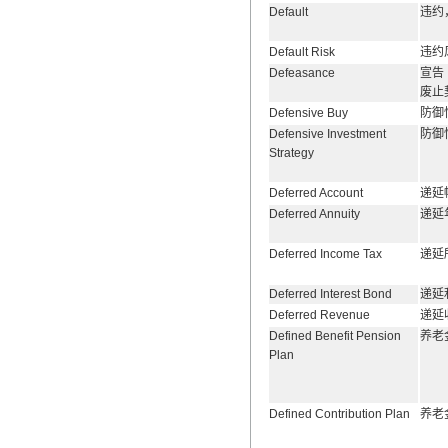
Default
违约
Default Risk
违约
Defeasance
宣告
废止
Defensive Buy
防御
Defensive Investment
防御
Strategy
Deferred Account
递延
Deferred Annuity
递延
Deferred Income Tax
递延
Deferred Interest Bond
递延
Deferred Revenue
递延
Defined Benefit Pension
养老
Plan
Defined Contribution Plan
养老