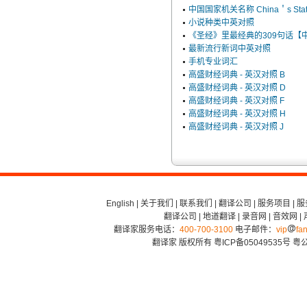
中国国家机关名称 China＇s State
小说种类中英对照
《圣经》里最经典的309句话【中英
最新流行新词中英对照
手机专业词汇
高盛财经词典 - 英汉对照 B
高盛财经词典 - 英汉对照 D
高盛财经词典 - 英汉对照 F
高盛财经词典 - 英汉对照 H
高盛财经词典 - 英汉对照 J
English
|
关于我们
|
联系我们
|
翻译公司
|
服务项目
|
服
翻译公司
|
地道翻译
|
录音网
|
音效网
|
翻译家服务电话：
400-700-3100
电子邮件：
vip
fan
翻译家 版权所有
粤ICP备05049535号
粤公