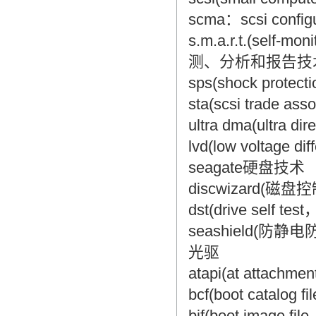
scma：scsi confi
s.m.a.r.t.(self-m
测、分析和报告技
sps(shock prot
sta(scsi trade a
ultra dma(ultr
lvd(low voltage diff
seagate硬盘技术
discwizard(磁盘
dst(drive self 
seashield(防静
光驱
atapi(at attachment
bcf(boot catalo
bif(boot image