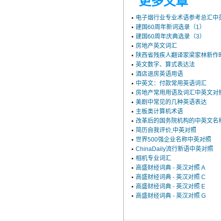
更多文章
电子烟行业专业术语参考总汇中
建国60周年新词选录（1）
建国60周年庆典选录（3）
房地产英文词汇
陕西省残疾人翻译家梁家林新作
英文数字、算式表达法
酒店退房英语用语
中英文：付款常用英语词汇
房地产常用用语及词汇中英文对
美剧中常见的几种英语表达
主板类计算机术语
改革后的国务院机构的中英文名
简历自我评价,中英对照
世界500强企业名称中英对照
ChinaDaily流行新语中英对照
相机专业词汇
高盛财经词典 - 英汉对照 A
高盛财经词典 - 英汉对照 C
高盛财经词典 - 英汉对照 E
高盛财经词典 - 英汉对照 G