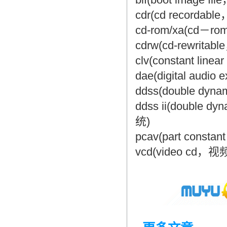
cdr(cd recorda
cd-rom/xa(cd－r
cdrw(cd-rewri
clv(constant lin
dae(digital aud
ddss(double d
ddss ii(double
统)
pcav(part const
vcd(video cd，视