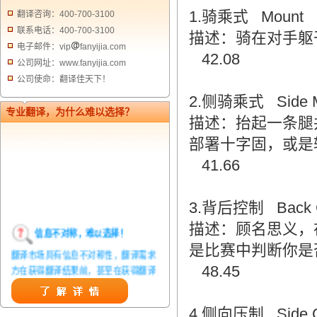
1.骑乘式 Mount
翻译咨询：400-700-3100
联系电话：400-700-3100
描述：骑在对手躯
电子邮件：vip
fanyijia.com
42.08
公司网址：www.fanyijia.com
公司使命：翻译佳天下！
2.侧骑乘式 Side M
专业翻译，为什么难以选择？
描述：抬起一条腿
部署十字固，或是
41.66
3.背后控制 Back C
描述：顾名思义，
信息不对称，难以选择！
是比赛中判断你是
翻译市场具有信息不对称性，翻译需求
方在获得翻译结果前，甚至在获得翻译
48.45
结果后，都无法准确判定翻译质量。从
而给劣质翻译者提供了一定生存条件，
造成翻译市场鱼龙混杂，难以选择。
4.侧向压制 Side Co