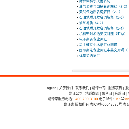
計算機科學技術名詞
油气调查与勘探名词解释（3-2
天然气地质名词解释（2-1）
石油地质开发名词解释（1-6）
油矿地质（4-2）
石油地质开发名词解释（1-4）
机械密封术语英汉对照（汇总）
电子商务专业词汇
爵士鼓专业术语汇总翻译
国际商法专业词汇中英文对照（
体操英语词汇
English
|
关于我们
|
联系我们
|
翻译公司
|
服务项目
|
服
翻译公司
|
地道翻译
|
录音网
|
音效网
|
翻译家服务电话：
400-700-3100
电子邮件：
vip
fan
翻译家 版权所有
粤ICP备05049535号
粤公