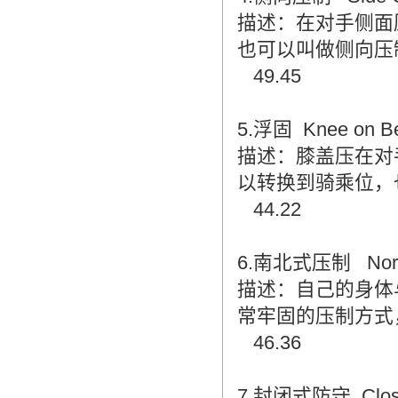
翻译家，值得信赖！
描述：在对手侧面
翻译家是经过时间考验和市场选择的优
也可以叫做侧向压
秀翻译供应商，其翻译品质得到了客户
49.45
的认可和推崇，翻译质量更有保障，无
愧于翻译家的称号！
5.浮固 Knee on Be
描述：膝盖压在对
以转换到骑乘位，
44.22
6.南北式压制 North 
描述：自己的身体
常牢固的压制方式
46.36
7.封闭式防守 Close