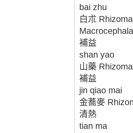
bai zhu
白朮 Rhizoma A
Macrocephalae
補益
shan yao
山藥 Rhizoma D
補益
jin qiao mai
金蕎麥 Rhizoma 
清熱
tian ma