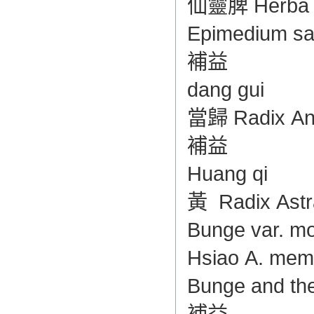
仙靈脾 Herba E
Epimedium sag
補益
dang gui
當歸 Radix Angel
補益
Huang qi
黃 Radix Astra
Bunge var. m
Hsiao A. mem
Bunge and the
補益