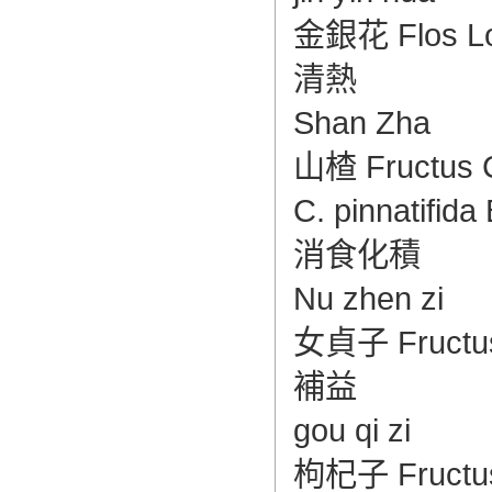
造成翻译市场鱼龙混杂，难以选择。
金銀花 Flos Lon
翻译家，值得信赖！
清熱
翻译家是经过时间考验和市场选择的优
秀翻译供应商，其翻译品质得到了客户
Shan Zha
的认可和推崇，翻译质量更有保障，无
愧于翻译家的称号！
山楂 Fructus Ca
C. pinnatifida
消食化積
Nu zhen zi
女貞子 Fructus Li
補益
gou qi zi
枸杞子 Fructus L