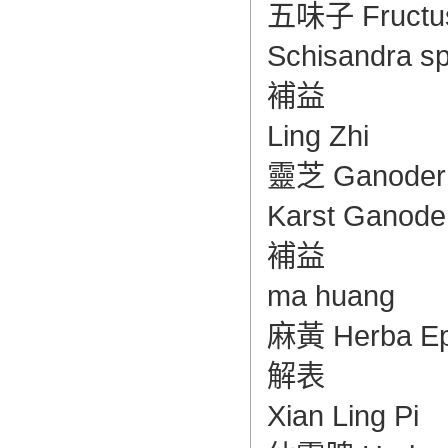
五味子 Fructus S
Schisandra sp
補益
Ling Zhi
靈芝 Ganoderma
Karst Ganoder
補益
ma huang
麻黃 Herba Ephe
解表
Xian Ling Pi