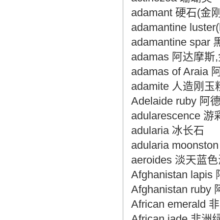
adamant 硬石(
的认可和推崇，翻译质量更有保障，无
愧于翻译家的称号！
adamantine luste
adamantine sp
adamas 阿达摩斯
adamas of Ara
adamite 人造刚玉
Adelaide rub
adularescenc
adularia 冰长石
adularia moons
aeroides 淡天
Afghanistan la
Afghanistan r
African emeral
African jade 非