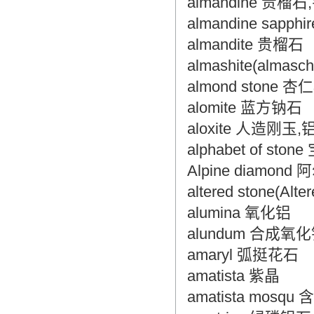
almandine 贵榴
almandine sap
almandite 贵榴石
almashite(alma
almond stone 杏
alomite 蓝方钠石
aloxite 人造刚玉,
alphabet of st
Alpine diamon
altered stone(
alumina 氧化铝
alundum 合成氧
amaryl 弧挺花石
amatista 紫晶
amatista mosq