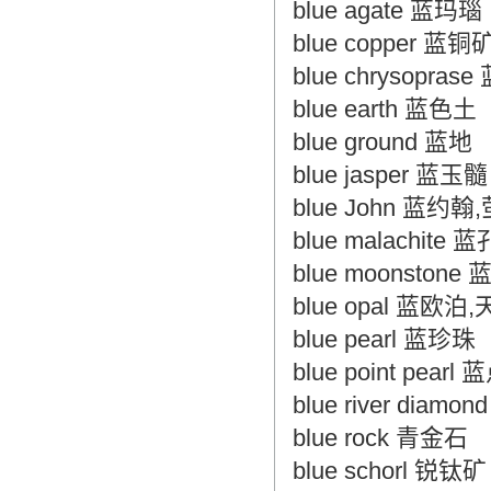
blue agate 蓝玛瑙
blue copper 蓝铜
blue chrysopra
blue earth 蓝色土
blue ground 蓝地
blue jasper 蓝玉髓
blue John 蓝约翰
blue malachit
blue moonston
blue opal 蓝欧泊
blue pearl 蓝珍珠
blue point pear
blue river dia
blue rock 青金石
blue schorl 锐钛矿