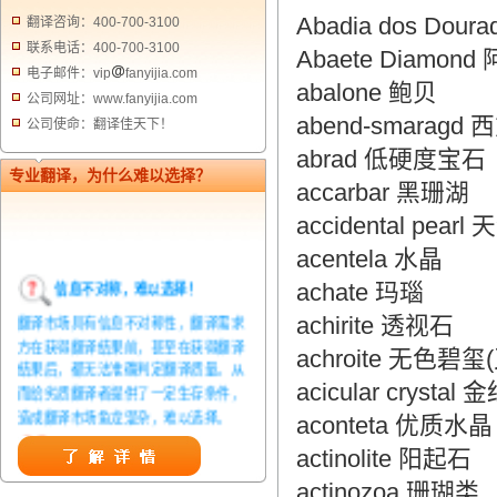
Abadia dos Do
翻译咨询：400-700-3100
联系电话：400-700-3100
Abaete Diamon
电子邮件：vip
fanyijia.com
abalone 鲍贝
公司网址：www.fanyijia.com
abend-smarag
公司使命：翻译佳天下！
abrad 低硬度宝石
专业翻译，为什么难以选择？
accarbar 黑珊湖
accidental pear
acentela 水晶
信息不对称，难以选择！
achate 玛瑙
翻译市场具有信息不对称性，翻译需求
achirite 透视石
方在获得翻译结果前，甚至在获得翻译
achroite 无色碧
结果后，都无法准确判定翻译质量。从
而给劣质翻译者提供了一定生存条件，
acicular crysta
造成翻译市场鱼龙混杂，难以选择。
aconteta 优质水晶
翻译家，值得信赖！
actinolite 阳起石
翻译家是经过时间考验和市场选择的优
actinozoa 珊瑚类
秀翻译供应商，其翻译品质得到了客户