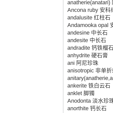
anatherie(anata
Ancona ruby 
andalusite 红柱石
Andamooka op
andesine 中长石
andesite 中长石
andradite 钙铁榴
anhydrite 硬石膏
ani 阿尼珍珠
anisotropic 非
anitary(anatheri
ankerite 铁白云石
anklet 脚镯
Anodonta 淡水珍
anorthite 钙长石