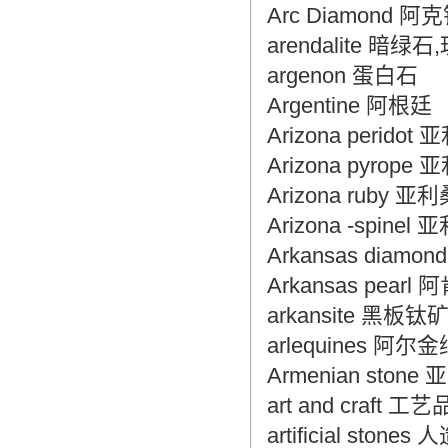
Arc Diamond 阿
arendalite 暗
argenon 蛋白石
Argentine 阿根廷
Arizona perid
Arizona pyro
Arizona ruby
Arizona -spin
Arkansas diam
Arkansas pear
arkansite 黑板
arlequines 阿尔
Armenian sto
art and craft 工艺
artificial stone