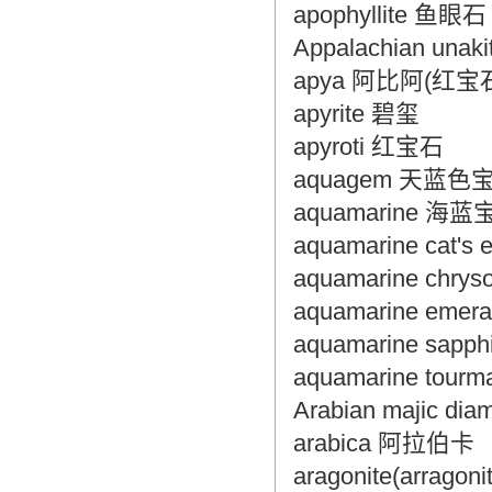
apophyllite 鱼眼石
Appalachian u
apya 阿比阿(红宝
apyrite 碧玺
apyroti 红宝石
aquagem 天蓝色
aquamarine 海蓝
aquamarine ca
aquamarine chr
aquamarine em
aquamarine sa
aquamarine tou
Arabian majic
arabica 阿拉伯卡
aragonite(arrago