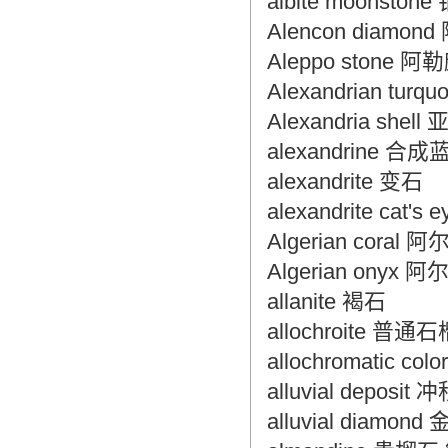
albite moonsto
Alencon diamon
Aleppo stone 
Alexandrian tu
Alexandria she
alexandrine 
alexandrite 变石
alexandrite cat'
Algerian cora
Algerian ony
allanite 褐石
allochroite 
allochromatic co
alluvial deposit
alluvial diamo