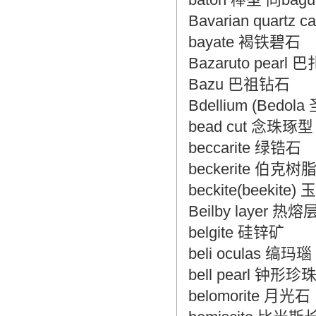
Bavarian quart
bayate 褐铁碧石
Bazaruto pear
Bazu 巴祖钻石
Bdellium (Bedo
bead cut 念珠琢型
beccarite 绿锆石
beckerite 伯克树
beckite(beekite
Beilby layer 
belgite 硅锌矿
beli oculas 缟玛瑙
bell pearl 钟形珍
belomorite 月光石