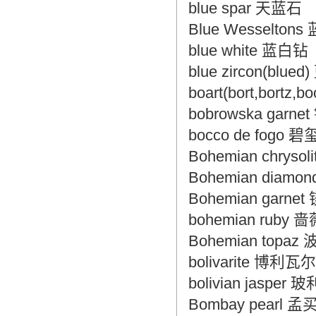
blue spar 天蓝石
Blue Wesselto
blue white 蓝白钻
blue zircon(bl
boart(bort,bor
bobrowska gar
bocco de fogo 碧
Bohemian chrys
Bohemian dia
Bohemian garn
bohemian ruby
Bohemian top
bolivarite 博
bolivian jasp
Bombay pearl 孟