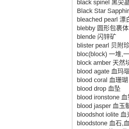
black spinel 黑
Black Star Sap
bleached pearl
blebby 圆形包裹
blende 闪锌矿
blister pearl 贝
bloc(block) 一堆,
block amber 
blood agate 
blood coral 血珊瑚
blood drop 血坠
blood ironstone
blood jasper 血
bloodshot iolit
bloodstone 血