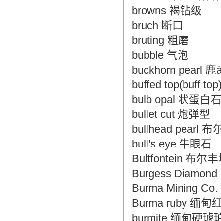
browns 褐钻级
bruch 断口
bruting 粗磨
bubble 气泡
buckhorn pearl 
buffed top(buff t
bulb opal 状蛋白
bullet cut 炮弹型
bullhead pear
bull's eye 牛眼石
Bultfontein 布尔
Burgess Diamo
Burma Mining 
Burma ruby 缅
burmite 缅甸硬琥