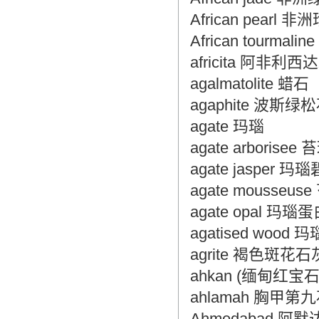
African pearl 非
African tourmal
africita 阿非利
agalmatolite 蜡石
agaphite 波斯绿
agate 玛瑙
agate arborisee
agate jasper 玛
agate mousseu
agate opal 玛瑙
agatised wood
agrite 褐色斑花
ahkan (缅甸红宝
ahlamah 胸甲第
Ahmedabad 阿