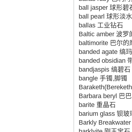
ball jasper 球形碧
ball pearl 球形
ballas 工业钻石
Baltic amber 
baltimorite 
banded agate 缟
banded obsidia
bandjaspis 缟碧石
bangle 手镯,脚镯
Baraketh(Berek
Barbara beryl
barite 重晶石
barium glass 钡
Barkly Breakw
barklyite 刚玉宝石