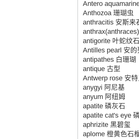
Antero aquama
Anthozoa 珊瑚虫
anthracitis 安斯来
anthrax(anthrac
antigorite 叶蛇
Antilles pearl
antipathes 白珊瑚
antique 古型
Antwerp rose
anygyi 阿尼基
anyum 阿纽姆
apatite 磷灰石
apatite cat's 
aphrizite 黑碧玺
aplome 橙黄色石