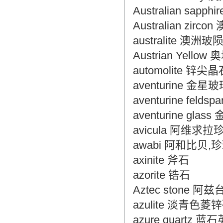
Australian sap
Australian zir
australite 澳洲玻
Austrian Yello
automolite 锌
aventurine 金
aventurine felds
aventurine gl
avicula 阿维求
awabi 阿和比贝,
axinite 斧石
azorite 锆石
Aztec stone 阿
azulite 淡青色菱
azure quartz 蓝石