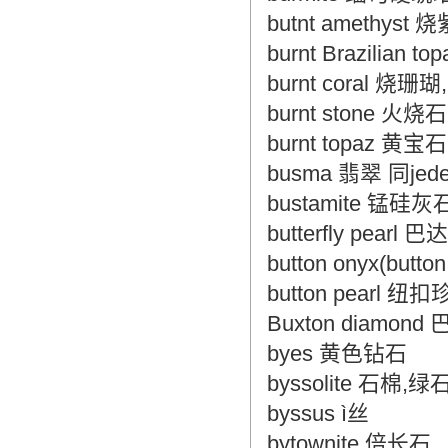
butnt amethyst 
burnt Brazilia
burnt coral 烧
burnt stone 火烧石
burnt topaz 黄宝石 同
busma 翡翠 同jede
bustamite 锰硅
butterfly pear
button onyx(but
button pearl 纽
Buxton diamo
byes 黄色钻石
byssolite 石棉
byssus ì丝
bytownite 倍长石