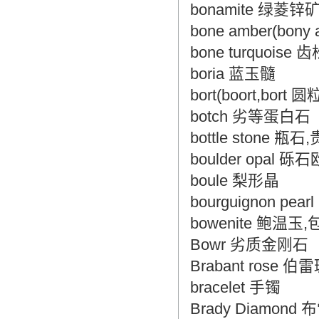
bonamite 绿菱
bone amber(bon
bone turquois
boria 蓝玉髓
bort(boort,bort
botch 劣等蛋白石
bottle stone 瓶
boulder opal
boule 梨形晶
bourguignon pe
bowenite 鲍温玉
Bowr 劣质金刚石
Brabant rose
bracelet 手镯
Brady Diamon