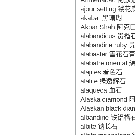
ajour setting 镂
akabar 黑珊瑚
Akbar Shah 
alabandicus 贵榴
alabandine ru
alabaster 雪花石
alabatre orient
alajites 着色石
alalite 绿透辉石
alaqueca 血石
Alaska diamo
Alaskan black
albandine 铁铝
albite 钠长石