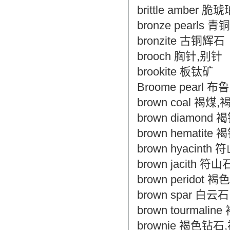
brittle amber 脆琥
bronze pearls 
bronzite 古铜辉石
brooch 胸针,别针
brookite 板钛矿
Broome pearl 
brown coal 褐煤,
brown diamond 
brown hematite
brown hyacinth
brown jacith 符山
brown peridot
brown spar 白云石
brown tourmal
brownie 褐色钻石