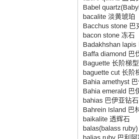
Babel quartz(Bab
bacalite 淡黄琥珀
Bacchus stone
bacon stone 冻石
Badakhshan la
Baffa diamond
Baguette 长阶梯
baguette cut 
Bahia amethys
Bahia emerald
bahias 巴伊亚钻石
Bahrein Island 
baikalite 透辉石
balas(balass r
balias ruby 巴