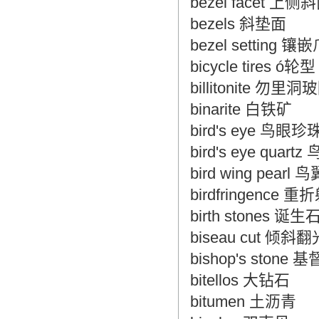
bezel facet 上侧
bezels 斜垫面
bezel setting 镶
bicycle tires ó轮型
billitonite 勿里
binarite 白铁矿
bird's eye 鸟眼珍
bird's eye quar
bird wing pearl
birdfringence 
birth stones 诞生
biseau cut 倾
bishop's stone
bitellos 大钻石
bitumen 土沥青