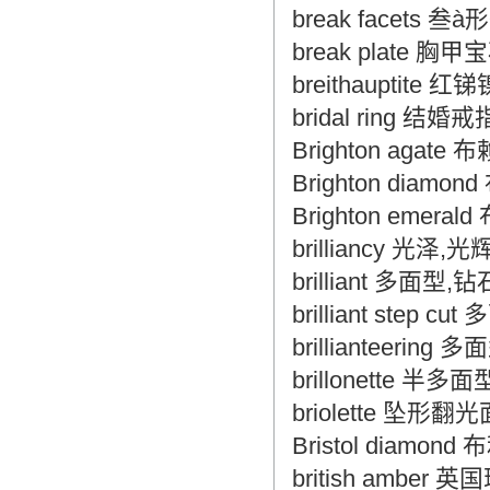
break facets 
break plate 胸甲
breithauptite 红
bridal ring 结婚戒
Brighton agate
Brighton diam
Brighton emera
brilliancy 光泽,
brilliant 多面
brilliant step 
brillianteering
brillonette 半多面
briolette 坠形翻
Bristol diamo
british amber 