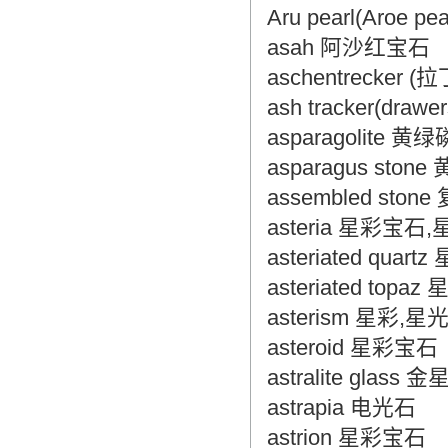
Aru pearl(Aroe p
asah 阿沙红宝石
aschentrecker
ash tracker(draw
asparagolite 
asparagus sto
assembled ston
asteria 星彩宝石
asteriated quar
asteriated top
asterism 星彩,星
asteroid 星彩宝石
astralite glass
astrapia 电光石
astrion 星彩宝石