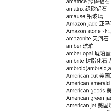
amatrice 绿磷铝石
amatrix 绿磷铝石
amause 铅玻璃
Amazon jade 亚
Amazon stone 
amazonite 天河石
amber 琥珀
amber opal 琥
ambrite 树脂化
ambroid(ambreid
American cut 
American emer
American good
American green
American jet 美