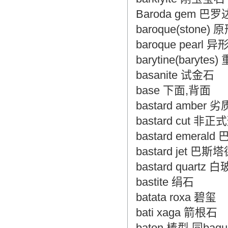
Baroda gem 巴
baroque(stone)
baroque pearl 
barytine(barytes
basanite 试金石
base 下面,背面
bastard ambe
bastard cut 
bastard emera
bastard jet 巴
bastard quar
bastite 绢石
batata roxa 碧玺
bati xaga 箭根石
baton 棒型 同bague