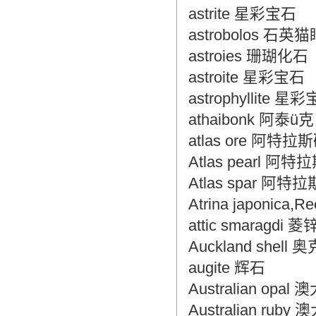
astrite 星彩宝石
astrobolos 石英
astroies 珊瑚化石
astroite 星彩宝石
astrophyllite 
athaibonk 阿泰ü克
atlas ore 阿特拉
Atlas pearl 阿
Atlas spar 阿特
Atrina japonic
attic smaragdi 
Auckland shell
augite 辉石
Australian opa
Australian ru