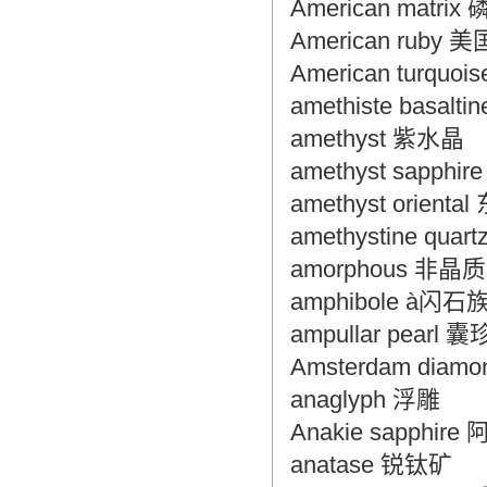
American matrix
American ruby
American turqu
amethiste basa
amethyst 紫水晶
amethyst sapph
amethyst orient
amethystine qu
amorphous 非晶质
amphibole à闪
ampullar pearl 
Amsterdam di
anaglyph 浮雕
Anakie sapphi
anatase 锐钛矿