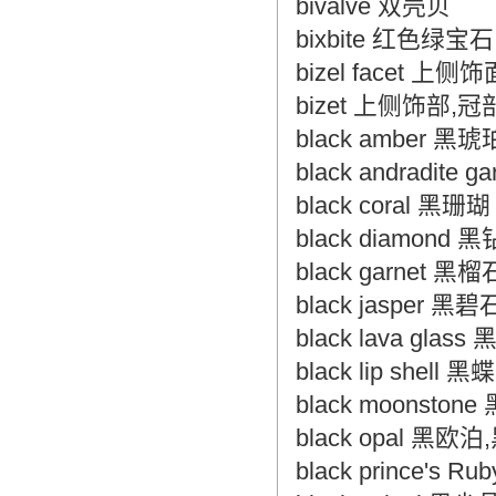
bivalve 双壳贝
bixbite 红色绿
bizel facet 上侧饰
bizet 上侧饰部,冠
black amber 黑琥
black andradit
black coral 黑珊瑚
black diamond 
black garnet 黑榴
black jasper 黑
black lava gla
black lip shell 黑
black moonston
black opal 黑欧
black prince's