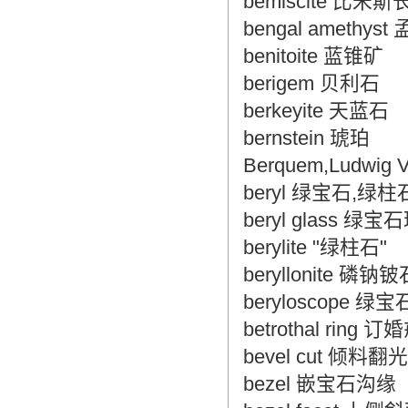
bemiscite 比米斯
bengal amethy
benitoite 蓝锥矿
berigem 贝利石
berkeyite 天蓝石
bernstein 琥珀
Berquem,Ludwi
beryl 绿宝石,绿柱
beryl glass 绿
berylite "绿柱石"
beryllonite 磷钠铍
beryloscope 绿
betrothal ring 
bevel cut 倾料
bezel 嵌宝石沟缘