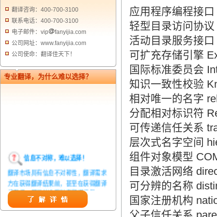
应用程序编程接口 
翻译咨询：400-700-3100
联系电话：400-700-3100
轻型目录访问协议 Light
电子邮件：vip
fanyijia.com
活动目录服务接口 Activ
公司网址：www.fanyijia.com
可扩充存储引擎 Exten
公司使命：翻译佳天下！
国际标准委员会 Intern
专业翻译，为什么难以选择？
知识一致性校验 Knowl
相对唯一的名字 relat
分配相对标识符 Relat
可传递信任关系 transi
层次式名字空间 hiera
组件对象模型 CO
信息不对称，难以选择！
目录激活网络 directo
翻译市场具有信息不对称性，翻译需求
方在获得翻译结果前，甚至在获得翻译
可分辨的名称 distin
结果后，都无法准确判定翻译质量。从
国家注册机构 national
而给劣质翻译者提供了一定生存条件，
造成翻译市场鱼龙混杂，难以选择。
父子信任关系 parent-ch