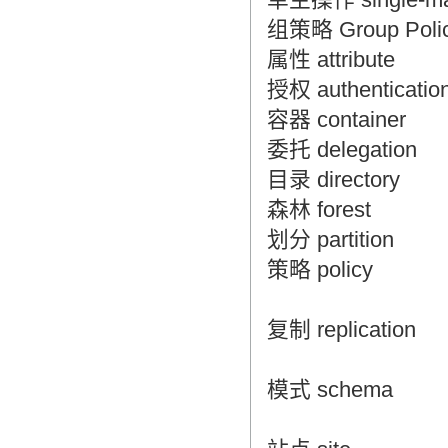
组策略 Group Poli
属性 attribute
授权 authenticatio
容器 container
委托 delegation
目录 directory
森林 forest
划分 partition
策略 policy
复制 replication
模式 schema