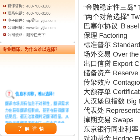
“金融稳定性三岛” Three
翻译咨询：400-700-3100
联系电话：400-700-3100
“两个对角选择” Two C
电子邮件：vip
fanyijia.com
巴塞尔协议 Ｂasel Ca
公司网址：www.fanyijia.com
保理 Factoring
公司使命：翻译佳天下！
标准普尔 Standard
专业翻译，为什么难以选择？
场外交易 Over the C
出口信贷 Export Cr
储备资产 Reserve 
传染效应 Contagion
大额存单 Certificat
信息不对称，难以选择！
大汉堡包指数 Big Ma
翻译市场具有信息不对称性，翻译需求
方在获得翻译结果前，甚至在获得翻译
代表处 Representati
结果后，都无法准确判定翻译质量。从
掉期交易 Swaps
而给劣质翻译者提供了一定生存条件，
东京银行同业利率 Tokyo
造成翻译市场鱼龙混杂，难以选择。
对冲基金 Hedge F
翻译家，值得信赖！