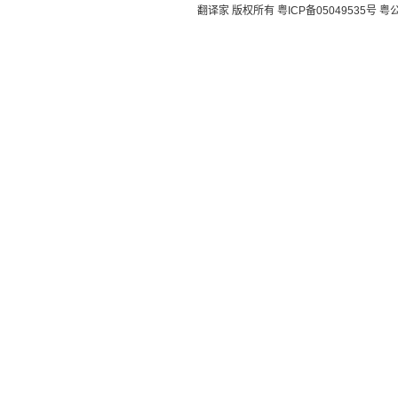
翻译家 版权所有
粤ICP备05049535号
粤公