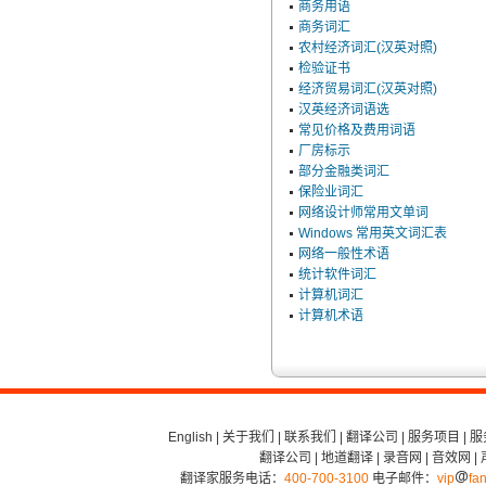
商务用语
商务词汇
农村经济词汇(汉英对照)
检验证书
经济贸易词汇(汉英对照)
汉英经济词语选
常见价格及费用词语
厂房标示
部分金融类词汇
保险业词汇
网络设计师常用文单词
Windows 常用英文词汇表
网络一般性术语
统计软件词汇
计算机词汇
计算机术语
English
|
关于我们
|
联系我们
|
翻译公司
|
服务项目
|
服
翻译公司
|
地道翻译
|
录音网
|
音效网
|
翻译家服务电话：
400-700-3100
电子邮件：
vip
fan