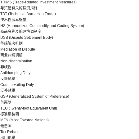
TRIMS (Trade-Related Investment Measures)
与贸易有关的投资措施
TBT (Technical Barriers to Trade)
技术性贸易壁垒
HS (Harmonized Commodity and Coding System)
商品名称及编码协调制度
DSB (Dispute Settlement Body)
争端解决机制
Mediation of Dispute
商业纠纷调解
Non-discrimination
非歧视
Antidumping Duty
反倾销税
Countervailing Duty
反补贴税
GSP (Generalized System of Preference)
普惠制
TEU (Twenty-foot Equivalent Unit)
标准集装箱
MFN (Most Favored Nations)
最惠国
Tax Rebate
出口退税