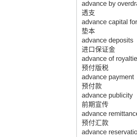
advance by overdr
透支
advance capital fo
垫本
advance deposits
进口保证金
advance of royalti
预付版税
advance payment
预付款
advance publicity
前期宣传
advance remittanc
预付汇款
advance reservatio