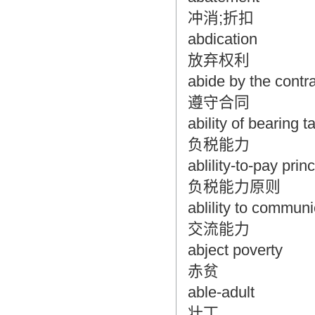
翻译家，值得信赖！
冲消;折扣
翻译家是经过时间考验和市场选择的优
abdication
秀翻译供应商，其翻译品质得到了客户
放弃权利
的认可和推崇，翻译质量更有保障，无
愧于翻译家的称号！
abide by the contr
遵守合同
ability of bearing t
负税能力
ablility-to-pay princ
负税能力原则
ablility to commun
交流能力
abject poverty
赤贫
able-adult
壮丁