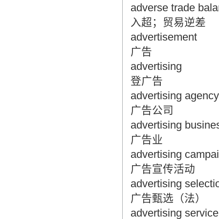
adverse trade bal
入超；贸易逆差
advertisement
广告
advertising
登广告
advertising agency
广告公司
advertising busine
广告业
advertising campa
广告宣传活动
advertising selecti
广告甄选（法）
advertising service