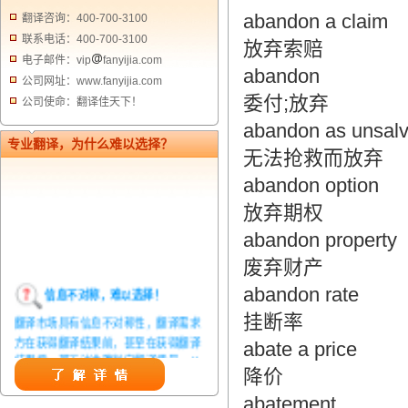
abandon a claim
翻译咨询：400-700-3100
联系电话：400-700-3100
放弃索赔
电子邮件：vip
fanyijia.com
abandon
公司网址：www.fanyijia.com
委付;放弃
公司使命：翻译佳天下！
abandon as unsal
专业翻译，为什么难以选择？
无法抢救而放弃
abandon option
放弃期权
abandon property
废弃财产
信息不对称，难以选择！
abandon rate
翻译市场具有信息不对称性，翻译需求
挂断率
方在获得翻译结果前，甚至在获得翻译
abate a price
结果后，都无法准确判定翻译质量。从
而给劣质翻译者提供了一定生存条件，
降价
造成翻译市场鱼龙混杂，难以选择。
abatement