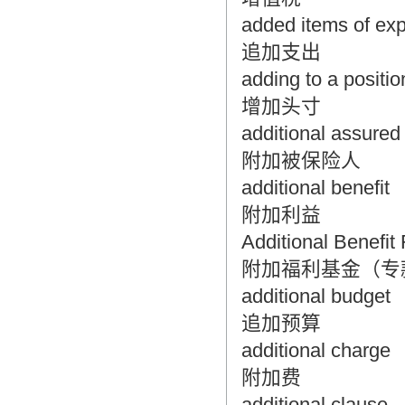
added items of exp
追加支出
adding to a positio
增加头寸
additional assured
附加被保险人
additional benefit
附加利益
Additional Benefit
附加福利基金（专
additional budget
追加预算
additional charge
附加费
additional clause