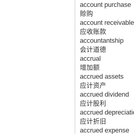
account purchase
赊购
account receivable
应收账款
accountantship
会计道德
accrual
增加额
accrued assets
应计资产
accrued dividend
应计股利
accrued depreciati
应计折旧
accrued expense