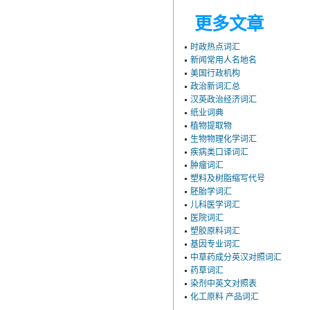
更多文章
时政热点词汇
新闻常用人名地名
美国行政机构
政治新词汇总
汉英政治经济词汇
纸业词典
植物提取物
生物物理化学词汇
疾病类口译词汇
肿瘤词汇
塑料及树脂缩写代号
胚胎学词汇
儿科医学词汇
医院词汇
塑胶原料词汇
基因专业词汇
中草药成分英汉对照词汇
药草词汇
染剂中英文对照表
化工原料 产品词汇