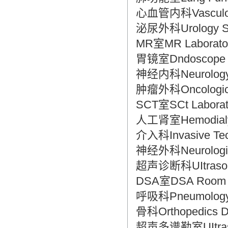
造成翻译市场鱼龙混杂，难以选择。
心血管内科Vasculoca
翻译家，值得信赖！
泌尿外科Urology Su
翻译家是经过时间考验和市场选择的优
MR室MR Laborato
秀翻译供应商，其翻译品质得到了客户
胃镜室Dndoscope L
的认可和推崇，翻译质量更有保障，无
愧于翻译家的称号！
神经内科Neurology 
肿瘤外科Oncologica
SCT室SCt Laborat
人工肾室Hemodialy
介入科Invasive Tec
神经外科Neurologic
超声诊断科UItrasoni
DSA室DSA Room
呼吸科Pneumology 
骨科Orthopedics D
超声多谱勒室UItrasoni