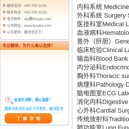
内科系统 Medicine 
翻译咨询：400-700-3100
联系电话：400-700-3100
外科系统 Surgery 
电子邮件：vip
fanyijia.com
医技科室Medical La
公司网址：www.fanyijia.com
血液病科Hematology
公司使命：翻译佳天下！
普外（肝胆）General
专业翻译，为什么难以选择？
临床检验Clinical La
输血科Blood Bank
内分泌科Endocrinol
胸外科Thoracic sur
病理科Pathology D
脑电图室ECG Labor
信息不对称，难以选择！
消化内科Digestive 
翻译市场具有信息不对称性，翻译需求
心外科Cardial Surg
方在获得翻译结果前，甚至在获得翻译
传统放射科Traditiona
结果后，都无法准确判定翻译质量。从
而给劣质翻译者提供了一定生存条件，
肺功能室Lung Functi