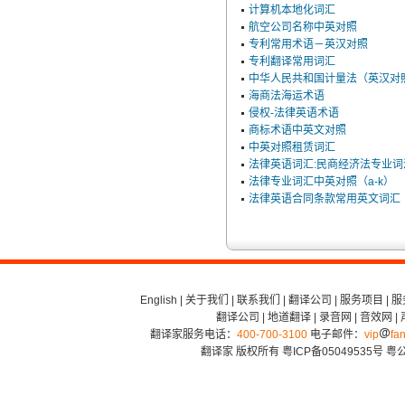
计算机本地化词汇
航空公司名称中英对照
专利常用术语－英汉对照
专利翻译常用词汇
中华人民共和国计量法（英汉对
海商法海运术语
侵权-法律英语术语
商标术语中英文对照
中英对照租赁词汇
法律英语词汇:民商经济法专业词
法律专业词汇中英对照（a-k）
法律英语合同条款常用英文词汇
English
|
关于我们
|
联系我们
|
翻译公司
|
服务项目
|
服
翻译公司
|
地道翻译
|
录音网
|
音效网
|
翻译家服务电话：
400-700-3100
电子邮件：
vip
fan
翻译家 版权所有
粤ICP备05049535号
粤公