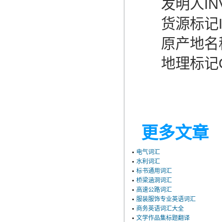
发明人INV
货源标记IND
原产地名称AP
地理标记GEOG
更多文章
电气词汇
水利词汇
标书通用词汇
桥梁涵洞词汇
高速公路词汇
服装服饰专业英语词汇
商务英语词汇大全
文学作品集标题翻译