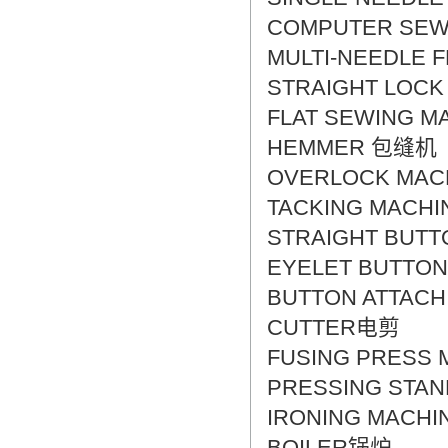
COMPUTER SE
MULTI-NEEDLE 
STRAIGHT LOC
FLAT SEWING
HEMMER 包缝机
OVERLOCK MA
TACKING MACH
STRAIGHT BU
EYELET BUTT
BUTTON ATTAC
CUTTER电剪
FUSING PRESS
PRESSING STA
IRONING MACH
BOILER锅炉