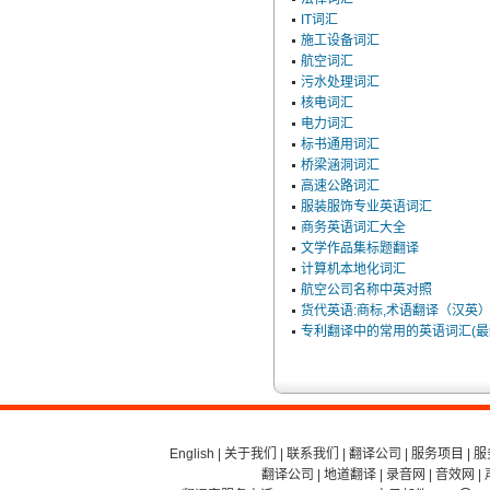
IT词汇
施工设备词汇
航空词汇
污水处理词汇
核电词汇
电力词汇
标书通用词汇
桥梁涵洞词汇
高速公路词汇
服装服饰专业英语词汇
商务英语词汇大全
文学作品集标题翻译
计算机本地化词汇
航空公司名称中英对照
货代英语:商标,术语翻译（汉英
专利翻译中的常用的英语词汇(最
English
|
关于我们
|
联系我们
|
翻译公司
|
服务项目
|
服
翻译公司
|
地道翻译
|
录音网
|
音效网
|