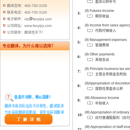
（二）盈余公积补亏
翻译咨询：400-700-3100
(II) Futures Income
联系电话：400-700-3100
3:
（二）期货收益
电子邮件：vip
fanyijia.com
(II) Income from sales agenc
公司网址：www.fanyijia.com
4:
（二）代购代销收入
公司使命：翻译佳天下！
(II) Management expenses
5:
（二）管理费用
专业翻译，为什么难以选择？
(II) Other payments
6:
（二）其他支出
(II) Principle business tax a
7:
（二）主营业务税金及附加
(II)Appropriation of discreti
8:
（二）提取任意盈余公积
信息不对称，难以选择！
(III) Allowance Income
9:
翻译市场具有信息不对称性，翻译需求
（三）补贴收入
方在获得翻译结果前，甚至在获得翻译
(III) Appropriation of ordinar
10:
结果后，都无法准确判定翻译质量。从
（三）应付普通股股利（应付
而给劣质翻译者提供了一定生存条件，
(III) Appropriation of staff i
造成翻译市场鱼龙混杂，难以选择。
11: