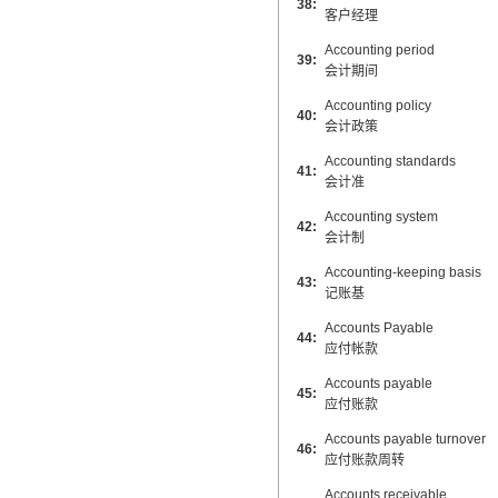
38:
客户经理
Accounting period
39:
会计期间
Accounting policy
40:
会计政策
Accounting standards
41:
会计准
Accounting system
42:
会计制
Accounting-keeping basis
43:
记账基
Accounts Payable
44:
应付帐款
Accounts payable
45:
应付账款
Accounts payable turnover
46:
应付账款周转
Accounts receivable