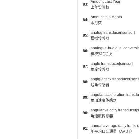
Amount Last Year
83:
上年实际数
Amount this Month
84:
本月数
analog transducer[sensor]
85:
模拟传感器
analogue-to-digital conversi
86:
模/数转[变]换
angle transducer[sensor]
87:
角度传感器
anglg-attack transducer[sens
88:
迎角传感器
angular acceleration transdu
89:
角加速度传感器
angular velocity transducer[
90:
角速度传感器
annual average daily traffic
91:
年平均日交通量（AADT）