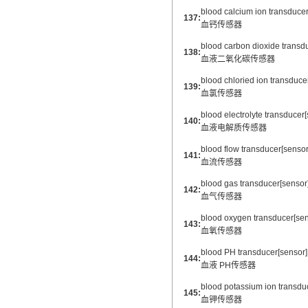
blood calcium ion transducer
137:
血钙传感器
blood carbon dioxide transd
138:
血液二氧化碳传感器
blood chloried ion transduce
139:
血氯传感器
blood electrolyte transducer
140:
血液电解质传感器
blood flow transducer[sensor
141:
血流传感器
blood gas transducer[sensor
142:
血气传感器
blood oxygen transducer[sen
143:
血氧传感器
blood PH transducer[sensor]
144:
血液 PH传感器
blood potassium ion transdu
145:
血钾传感器