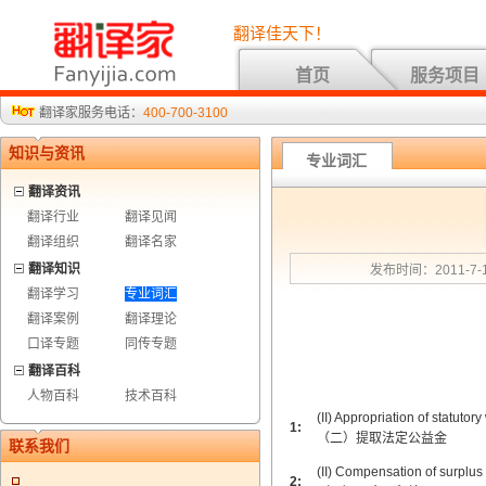
翻译佳天下！
首页
服务项目
翻译家服务电话：
400-700-3100
知识与资讯
专业词汇
翻译资讯
翻译行业
翻译见闻
翻译组织
翻译名家
翻译知识
发布时间：2011-7-1
翻译学习
专业词汇
翻译案例
翻译理论
口译专题
同传专题
翻译百科
人物百科
技术百科
(II) Appropriation of statutor
1:
（二）提取法定公益金
联系我们
(II) Compensation of surplus
2: